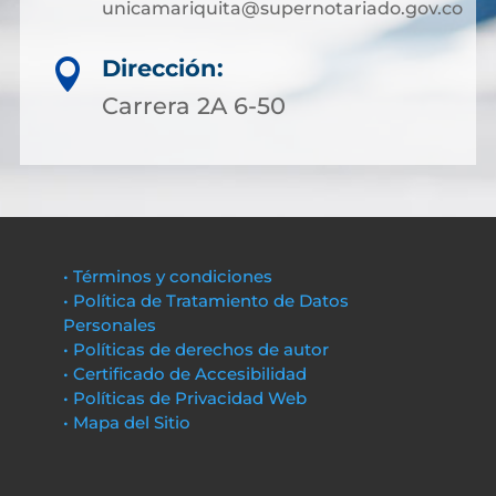
unicamariquita@supernotariado.gov.co
Dirección:

Carrera 2A 6-50
• Términos y condiciones
• Política de Tratamiento de Datos
Personales
• Políticas de derechos de autor
• Certificado de Accesibilidad
• Políticas de Privacidad Web
• Mapa del Sitio