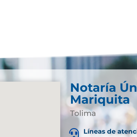
Notaría Ún
Mariquita
Tolima
Líneas de atenc
