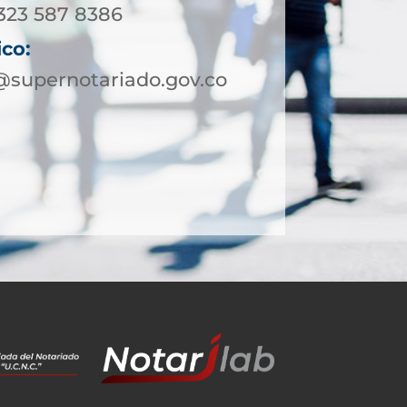
 323 587 8386
ico:
@supernotariado.gov.co