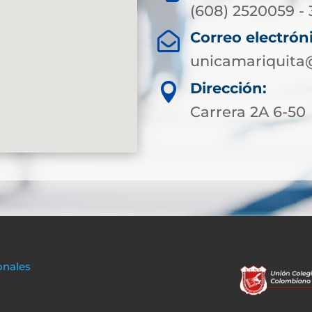
(608) 2520059 -
Correo electrón

unicamariquita
Dirección:

Carrera 2A 6-50
onales