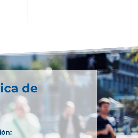
ica de
ión: