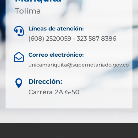
Tolima
Líneas de atención:

(608) 2520059 - 323 587 8386
Correo electrónico:

unicamariquita@supernotariado.gov.co
Dirección:

Carrera 2A 6-50