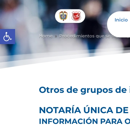
Inicio
Abrir barra de herramientas
Home
Procedimientos que se siguen pa
9
Otros de grupos de 
NOTARÍA ÚNICA DE
INFORMACIÓN PARA O