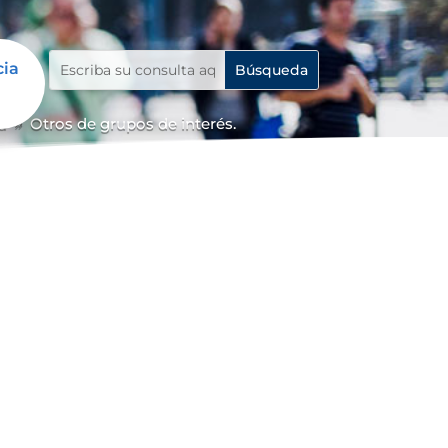
cia
a
Otros de grupos de interés.
9