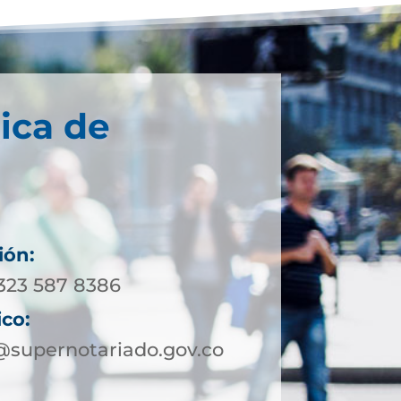
ica de
ión:
 323 587 8386
ico:
@supernotariado.gov.co