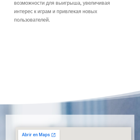
возможности для выигрыша, увеличивая
интерес к играм и привлекая новых
пользователей.