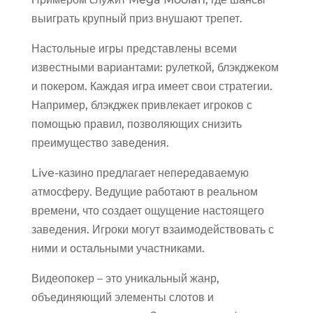
выиграть крупный приз внушают трепет.
Настольные игры представлены всеми
известными вариантами: рулеткой, блэкджеком
и покером. Каждая игра имеет свои стратегии.
Например, блэкджек привлекает игроков с
помощью правил, позволяющих снизить
преимущество заведения.
Live-казино предлагает непередаваемую
атмосферу. Ведущие работают в реальном
времени, что создает ощущение настоящего
заведения. Игроки могут взаимодействовать с
ними и остальными участниками.
Видеопокер – это уникальный жанр,
объединяющий элементы слотов и