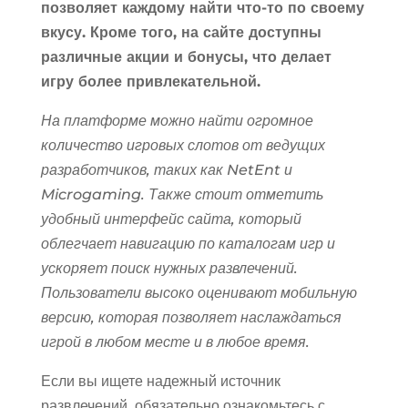
позволяет каждому найти что-то по своему
вкусу. Кроме того, на сайте доступны
различные акции и бонусы, что делает
игру более привлекательной.
На платформе можно найти огромное
количество игровых слотов от ведущих
разработчиков, таких как NetEnt и
Microgaming. Также стоит отметить
удобный интерфейс сайта, который
облегчает навигацию по каталогам игр и
ускоряет поиск нужных развлечений.
Пользователи высоко оценивают мобильную
версию, которая позволяет наслаждаться
игрой в любом месте и в любое время.
Если вы ищете надежный источник
развлечений, обязательно ознакомьтесь с