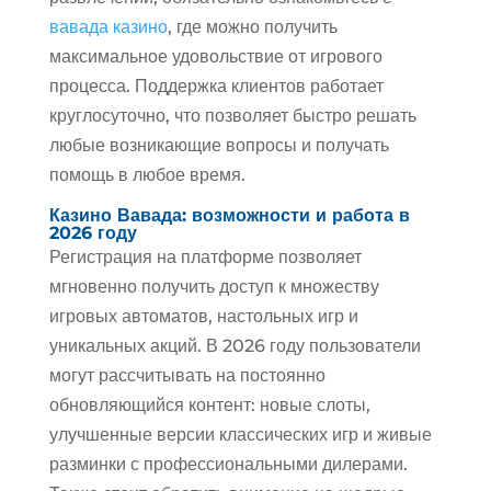
вавада казино
, где можно получить
максимальное удовольствие от игрового
процесса. Поддержка клиентов работает
круглосуточно, что позволяет быстро решать
любые возникающие вопросы и получать
помощь в любое время.
Казино Вавада: возможности и работа в
2026 году
Регистрация на платформе позволяет
мгновенно получить доступ к множеству
игровых автоматов, настольных игр и
уникальных акций. В 2026 году пользователи
могут рассчитывать на постоянно
обновляющийся контент: новые слоты,
улучшенные версии классических игр и живые
разминки с профессиональными дилерами.