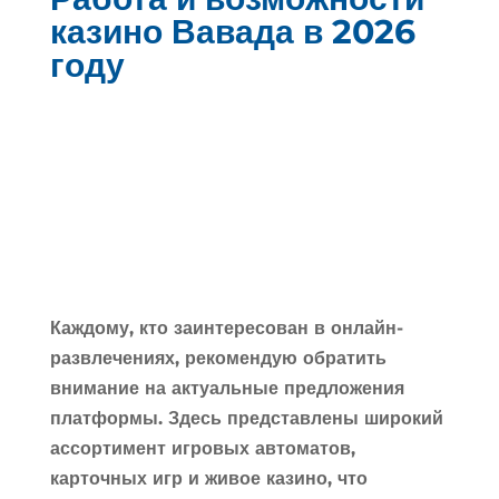
казино Вавада в 2026
году
Каждому, кто заинтересован в онлайн-
развлечениях, рекомендую обратить
внимание на актуальные предложения
платформы. Здесь представлены широкий
ассортимент игровых автоматов,
карточных игр и живое казино, что