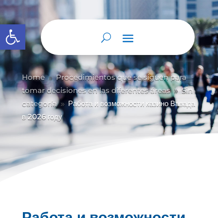
Abrir barra de herramientas
Home
Procedimientos que se siguen para
9
tomar decisiones en las diferentes áreas
Sin
9
categoría
Работа и возможности казино Вавада
9
в 2026 году
Работа и возможности