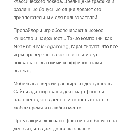
классического покера. Зрелищные графики и
различные бонусные опции делают его
привлекательным для пользователей.
Провайдеры игр обеспечивают высокое
качество и надежность. Такие компании, как
NetEnt и Microgaming, гарантируют, что все
игры проверены на честность и могут
похвастать высокими коэффициентами
выплат.
Мобильные версии расширяют доступность.
Сайты адаптированы для смартфонов и
планшетов, что дает возможность играть в
любое время и в любом месте.
Промоакции включают фриспины и бонусы на
депозит, что дает дополнительные