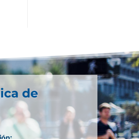
ica de
ión: