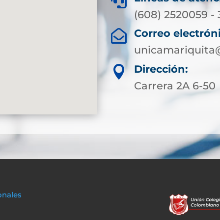

(608) 2520059 -
Correo electrón

unicamariquita
Dirección:

Carrera 2A 6-50
onales