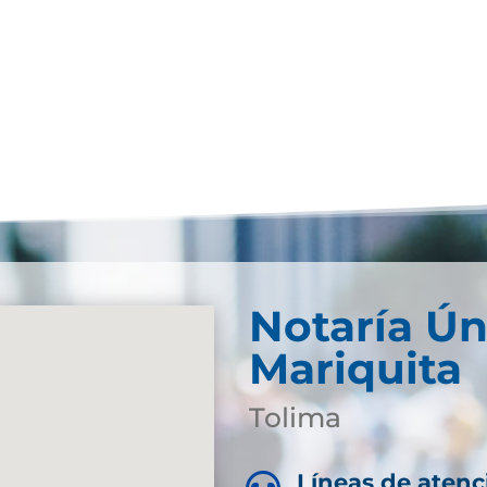
Notaría Ún
Mariquita
Tolima
Líneas de atenc