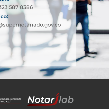
 323 587 8386
ico:
@supernotariado.gov.co