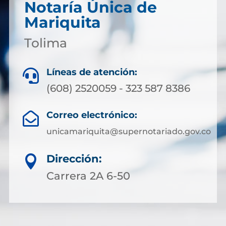
Notaría Única de
Mariquita
Tolima
Líneas de atención:

(608) 2520059 - 323 587 8386
Correo electrónico:

unicamariquita@supernotariado.gov.co
Dirección:

Carrera 2A 6-50