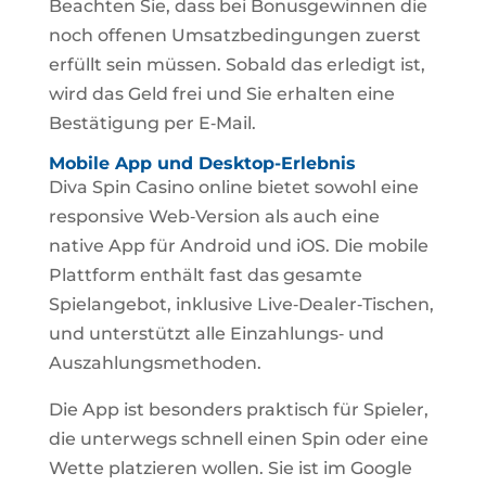
Beachten Sie, dass bei Bonusgewinnen die
noch offenen Umsatzbedingungen zuerst
erfüllt sein müssen. Sobald das erledigt ist,
wird das Geld frei und Sie erhalten eine
Bestätigung per E‑Mail.
Mobile App und Desktop-Erlebnis
Diva Spin Casino online bietet sowohl eine
responsive Web‑Version als auch eine
native App für Android und iOS. Die mobile
Plattform enthält fast das gesamte
Spielangebot, inklusive Live‑Dealer‑Tischen,
und unterstützt alle Einzahlungs‑ und
Auszahlungsmethoden.
Die App ist besonders praktisch für Spieler,
die unterwegs schnell einen Spin oder eine
Wette platzieren wollen. Sie ist im Google