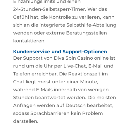
Einzahlungslimits und einen
24‑Stunden‑Selbstsperr‑Timer. Wer das
Gefühl hat, die Kontrolle zu verlieren, kann
sich an die integrierte Selbsthilfe‑Abteilung
wenden oder externe Beratungsstellen
kontaktieren.
Kundenservice und Support-Optionen
Der Support von Diva Spin Casino online ist
rund um die Uhr per Live‑Chat, E‑Mail und
Telefon erreichbar. Die Reaktionszeit im
Chat liegt meist unter einer Minute,
während E‑Mails innerhalb von wenigen
Stunden beantwortet werden. Die meisten
Anfragen werden auf Deutsch bearbeitet,
sodass Sprachbarrieren kein Problem
darstellen.