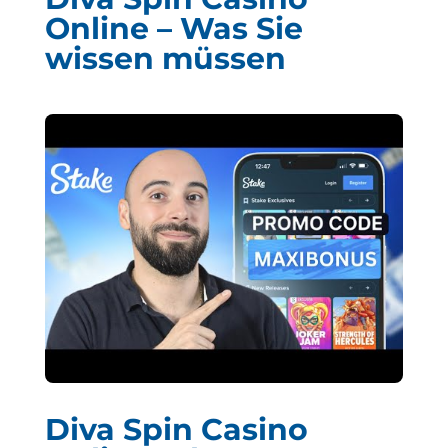
Online – Was Sie
wissen müssen
Diva Spin Casino