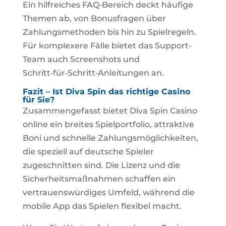
Ein hilfreiches FAQ‑Bereich deckt häufige
Themen ab, von Bonusfragen über
Zahlungsmethoden bis hin zu Spielregeln.
Für komplexere Fälle bietet das Support-
Team auch Screenshots und
Schritt‑für‑Schritt‑Anleitungen an.
Fazit – Ist Diva Spin das richtige Casino
für Sie?
Zusammengefasst bietet Diva Spin Casino
online ein breites Spielportfolio, attraktive
Boni und schnelle Zahlungsmöglichkeiten,
die speziell auf deutsche Spieler
zugeschnitten sind. Die Lizenz und die
Sicherheitsmaßnahmen schaffen ein
vertrauenswürdiges Umfeld, während die
mobile App das Spielen flexibel macht.