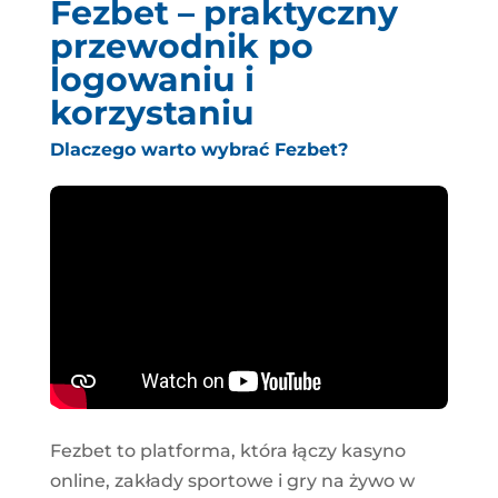
Fezbet – praktyczny
przewodnik po
logowaniu i
korzystaniu
Dlaczego warto wybrać Fezbet?
Fezbet to platforma, która łączy kasyno
online, zakłady sportowe i gry na żywo w