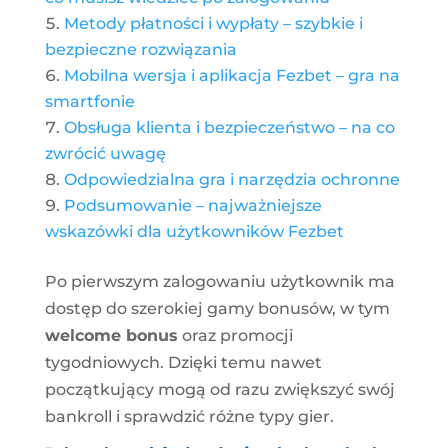
Metody płatności i wypłaty – szybkie i
bezpieczne rozwiązania
Mobilna wersja i aplikacja Fezbet – gra na
smartfonie
Obsługa klienta i bezpieczeństwo – na co
zwrócić uwagę
Odpowiedzialna gra i narzędzia ochronne
Podsumowanie – najważniejsze
wskazówki dla użytkowników Fezbet
Po pierwszym zalogowaniu użytkownik ma
dostęp do szerokiej gamy bonusów, w tym
welcome bonus
oraz promocji
tygodniowych. Dzięki temu nawet
początkujący mogą od razu zwiększyć swój
bankroll i sprawdzić różne typy gier.