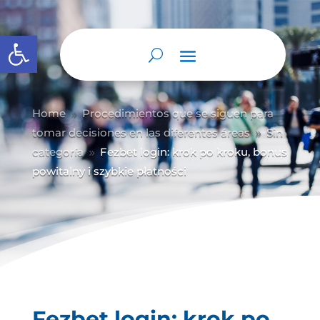
Abrir barra de herramientas
Home
Procedimientos que se siguen para
9
tomar decisiones en las diferentes áreas
Sin
9
categoría
Fezbet login: krok po kroku, bonus
9
powitalny i szybkie płatności
Fezbet login: krok po