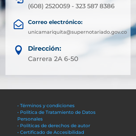
(608) 2520059 - 323 587 8386
Correo electrónico:

unicamariquita@supernotariado.gov.co
Dirección:

Carrera 2A 6-50
• Términos y condiciones
• Política de Tratamiento de Datos
Personales
• Políticas de derechos de autor
• Certificado de Accesibilidad