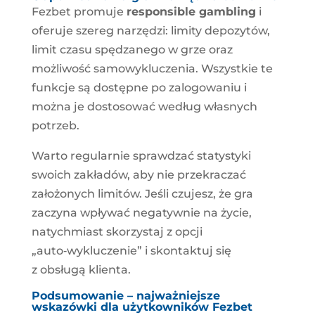
Fezbet promuje
responsible gambling
i
oferuje szereg narzędzi: limity depozytów,
limit czasu spędzanego w grze oraz
możliwość samowykluczenia. Wszystkie te
funkcje są dostępne po zalogowaniu i
można je dostosować według własnych
potrzeb.
Warto regularnie sprawdzać statystyki
swoich zakładów, aby nie przekraczać
założonych limitów. Jeśli czujesz, że gra
zaczyna wpływać negatywnie na życie,
natychmiast skorzystaj z opcji
„auto‑wykluczenie” i skontaktuj się
z obsługą klienta.
Podsumowanie – najważniejsze
wskazówki dla użytkowników Fezbet