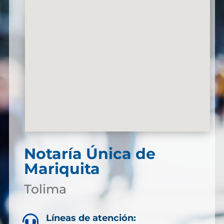
Notaría Única de
Mariquita
Tolima
Líneas de atención:
