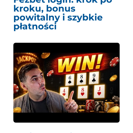
kroku, bonus
powitalny i szybkie
płatności