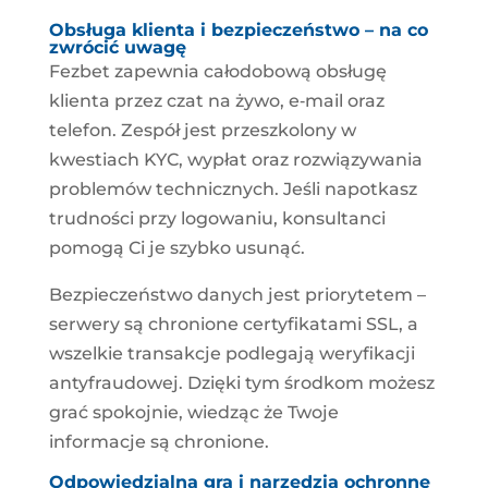
Obsługa klienta i bezpieczeństwo – na co
zwrócić uwagę
Fezbet zapewnia całodobową obsługę
klienta przez czat na żywo, e‑mail oraz
telefon. Zespół jest przeszkolony w
kwestiach KYC, wypłat oraz rozwiązywania
problemów technicznych. Jeśli napotkasz
trudności przy logowaniu, konsultanci
pomogą Ci je szybko usunąć.
Bezpieczeństwo danych jest priorytetem –
serwery są chronione certyfikatami SSL, a
wszelkie transakcje podlegają weryfikacji
antyfraudowej. Dzięki tym środkom możesz
grać spokojnie, wiedząc że Twoje
informacje są chronione.
Odpowiedzialna gra i narzędzia ochronne