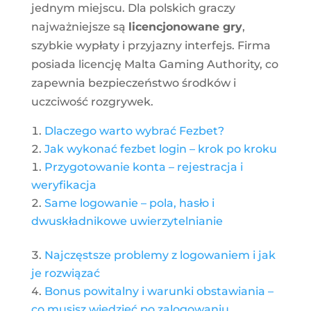
jednym miejscu. Dla polskich graczy
najważniejsze są
licencjonowane gry
,
szybkie wypłaty i przyjazny interfejs. Firma
posiada licencję Malta Gaming Authority, co
zapewnia bezpieczeństwo środków i
uczciwość rozgrywek.
Dlaczego warto wybrać Fezbet?
Jak wykonać fezbet login – krok po kroku
Przygotowanie konta – rejestracja i
weryfikacja
Same logowanie – pola, hasło i
dwuskładnikowe uwierzytelnianie
Najczęstsze problemy z logowaniem i jak
je rozwiązać
Bonus powitalny i warunki obstawiania –
co musisz wiedzieć po zalogowaniu