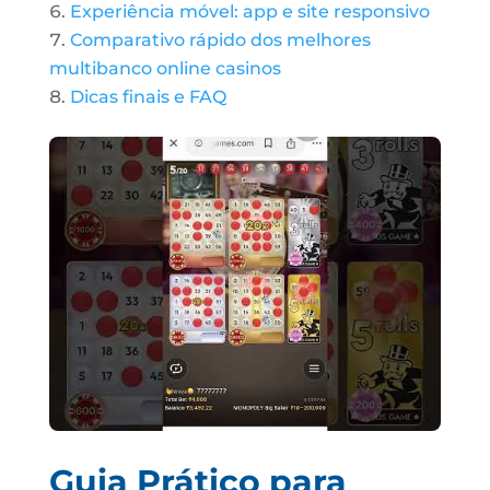
Experiência móvel: app e site responsivo
Comparativo rápido dos melhores
multibanco online casinos
Dicas finais e FAQ
Guia Prático para