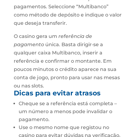
pagamentos. Seleccione “Multibanco”
como método de depósito e indique o valor
que deseja transferir.
O casino gera um
referência de
pagamento
única. Basta dirigir‑se a
qualquer caixa Multibanco, inserir a
referência e confirmar o montante. Em
poucos minutos o crédito aparece na sua
conta de jogo, pronto para usar nas mesas
ou nas slots.
Dicas para evitar atrasos
Cheque se a referência está completa –
um número a menos pode invalidar o
pagamento.
Use o mesmo nome que registou no
casino para evitar dúvidas na verificação.