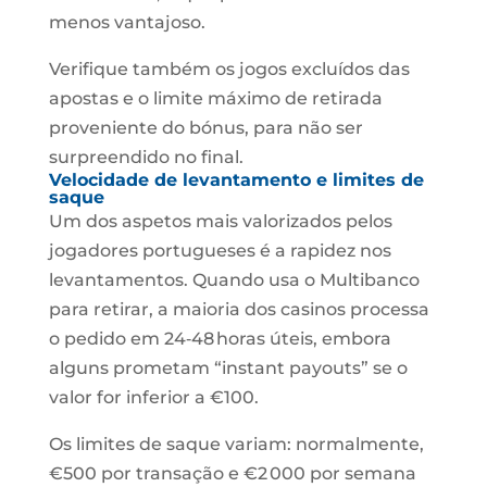
menos vantajoso.
Verifique também os jogos excluídos das
apostas e o limite máximo de retirada
proveniente do bónus, para não ser
surpreendido no final.
Velocidade de levantamento e limites de
saque
Um dos aspetos mais valorizados pelos
jogadores portugueses é a rapidez nos
levantamentos. Quando usa o Multibanco
para retirar, a maioria dos casinos processa
o pedido em 24‑48 horas úteis, embora
alguns prometam “instant payouts” se o
valor for inferior a €100.
Os limites de saque variam: normalmente,
€500 por transação e €2 000 por semana