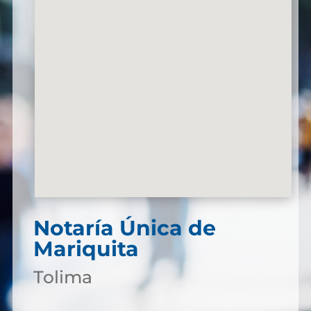
Notaría Única de
Mariquita
Tolima