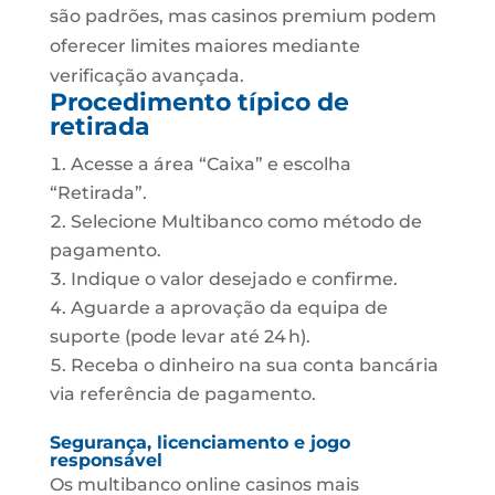
são padrões, mas casinos premium podem
oferecer limites maiores mediante
verificação avançada.
Procedimento típico de
retirada
Acesse a área “Caixa” e escolha
“Retirada”.
Selecione Multibanco como método de
pagamento.
Indique o valor desejado e confirme.
Aguarde a aprovação da equipa de
suporte (pode levar até 24 h).
Receba o dinheiro na sua conta bancária
via referência de pagamento.
Segurança, licenciamento e jogo
responsável
Os multibanco online casinos mais