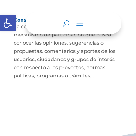
Abrir barra de herramientas
Consulta ciudadana
La consulta a la ciudadanía es un
mecanismo de participación que busca
conocer las opiniones, sugerencias o
propuestas, comentarios y aportes de los
usuarios, ciudadanos y grupos de interés
con respecto a los proyectos, normas,
políticas, programas o trámites...