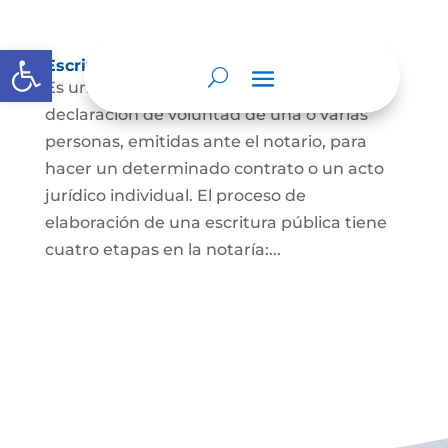
Abrir barra de herramientas
Escritura Pública
Es un documento que contiene la
declaración de voluntad de una o varias
personas, emitidas ante el notario, para
hacer un determinado contrato o un acto
jurídico individual. El proceso de
elaboración de una escritura pública tiene
cuatro etapas en la notaría:...