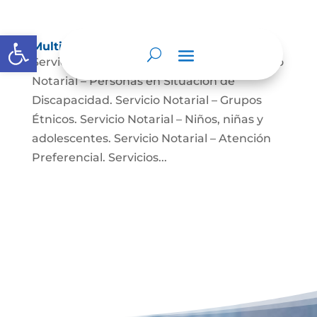
Abrir barra de herramientas
Multimedia
Servicio Notarial – Fuerzas Militares. Servicio
Notarial – Personas en Situación de
Discapacidad. Servicio Notarial – Grupos
Étnicos. Servicio Notarial – Niños, niñas y
adolescentes. Servicio Notarial – Atención
Preferencial. Servicios...