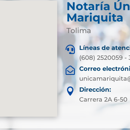
Notaría Ún
Mariquita
Tolima
Líneas de atenc

(608) 2520059 -
Correo electrón

unicamariquita
Dirección:

Carrera 2A 6-50