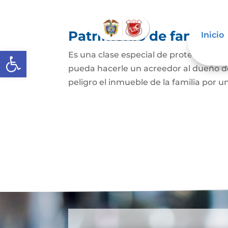
Patrimonio de familia
Inicio
Abrir barra de herramientas
Es una clase especial de protección de
pueda hacerle un acreedor al dueño de
peligro el inmueble de la familia por u