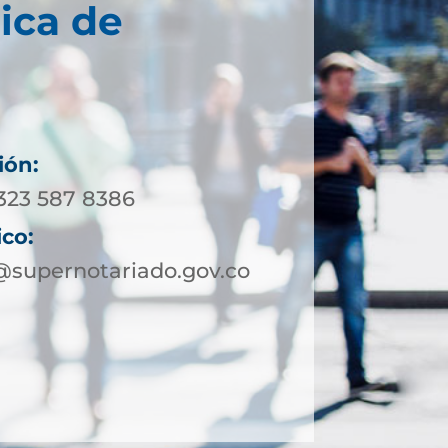
ica de
ión:
 323 587 8386
ico:
@supernotariado.gov.co