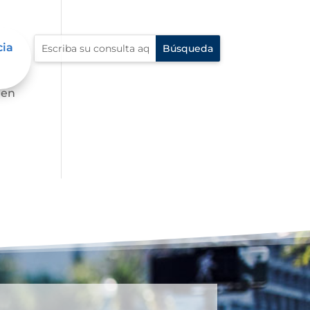
cia
 en