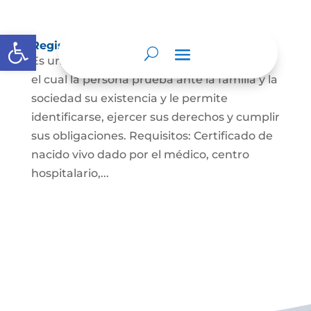
Abrir barra de herramientas
Registro Civil de Nacimiento
Es un documento indispensable mediante
el cual la persona prueba ante la familia y la
sociedad su existencia y le permite
identificarse, ejercer sus derechos y cumplir
sus obligaciones. Requisitos: Certificado de
nacido vivo dado por el médico, centro
hospitalario,...