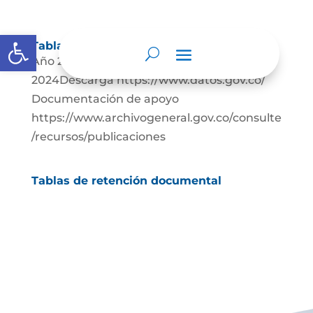
Abrir barra de herramientas
Tablas de retención documental
Año 2024 Acta y datos abiertos
2024Descarga https://www.datos.gov.co/
Documentación de apoyo
https://www.archivogeneral.gov.co/consulte
/recursos/publicaciones
Tablas de retención documental