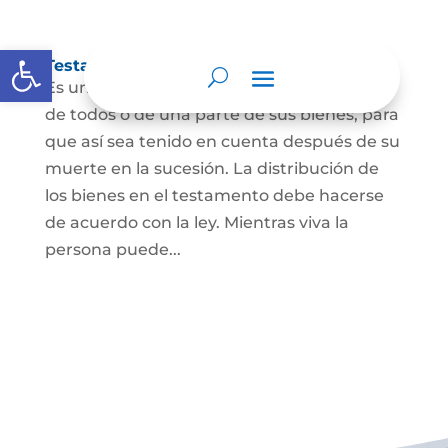
Abrir barra de herramientas
Testamento
Es un acto por el cual una persona dispone
de todos o de una parte de sus bienes, para
que así sea tenido en cuenta después de su
muerte en la sucesión. La distribución de
los bienes en el testamento debe hacerse
de acuerdo con la ley. Mientras viva la
persona puede...